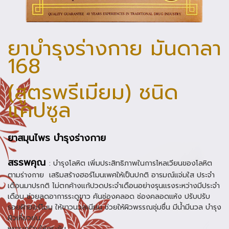
ยาบำรุงร่างกาย มันดาลา
168
(สูตรพรีเมียม) ชนิด
แคปซูล
ยาสมุนไพร บำรุงร่างกาย
สรรพคุณ
: บำรุงโลหิต เพิ่มประสิทธิภาพในการไหลเวียนของโลหิต
ตามร่างกาย เสริมสร้างฮอร์โมนเพศให้เป็นปกติ อารมณ์แจ่มใส ประจำ
เดือนมาปรกติ ไม่ตกค้างแก้ปวดประจำเดือนอย่างรุนแรงระหว่างมีประจำ
เดือน ช่วยลดอาการระดูขาว คันช่องคลอด ช่องคลอดแห้ง ปรับปรับ
รอยฝ้าฮอร์โมน ให้ขาวนวลเนียน ช่วยให้ผิวพรรณชุ่มชื่น มีน้ำมีนวล บำรุง
ผิวเหี่ยวย่น
หยาบกร้านให้กระชับ