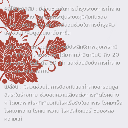
ผลไม้ตะกูลส้ม
: มีส่วนช่วยในการบำรุงระบบการทำงาน
ต่าง ๆ ในร่างกาย และกระตุ้นระบบภูมิคุ้มกันของ
ร่างกายให้ดียิ่งขึ้น อีทั้งยังมีส่วนช่วยในการบำรุงผิว
และช่วยให้ผิวดูอ่อนเยาว์มากขึ่น
องุ่น
: มีสารต้านอนุมูลอิสระที่มีประสิทธิภาพสูงเพราะมี
สาร OPCs ที่สามารถต้านได้มากกว่าวิตามินC ถึง 20
เท่า และวิตามินE ถึง 50 เท่า และช่วยยับยั้งการทำลาย
คอลลาเจนในร่างกาย
เมล่อน
: มีส่วนช่วยในการป้องกันและทำลายสารอนุมูล
อิสระในร่างกาย ช่วยลดความเสี่ยงต่อการเกิดโรคต่าง
ๆ โดยเฉพาะโรคที่เกี่ยวกับโรคเรื้อรังในอาหาร โรคมะเร็ง
โรคเบาหวาน โรคเบาหวาน โรคอัลไซเมอร์ ช่วยชะลอ
ความแก่